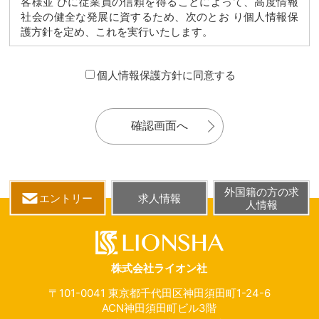
客様並 びに従業員の信頼を得ることによって、高度情報
社会の健全な発展に資するため、次のとお り個人情報保
護方針を定め、これを実行いたします。
1.
当社は、ご本人から直接書面で個人情報を取得するほ
か、お取引先企業の総務部門、市販の出版物の購入等
個人情報保護方針に同意する
によって間接的に個人情報を取得いたします。
当社は、大量のお客様の個人情報を取り扱うため、個
人情報の取得、利用及び提供を適正に行い、特に、個
人情報の廃棄に関しては万全を期します。
2.
当初は、取得した個人情報の利用目的をご本人に明確
にしたうえで、目的内で利用いたします。また、それ
に対する社内の管理体制を強化いたします。
外国籍の方の求
エントリー
求人情報
当社は、セミナー等のご案内をするに当たり、ご本人
人情報
による事前の同意を得ることなく、その目的の範囲を
超えて個人情報の取扱いを行う(「目的外利用」)ことは
ありません。
3.
当社は、必要、かつ、適切な安全対策を講ずることに
株式会社ライオン社
より、個人情報の漏えい、滅失、又はき損の防止並び
〒101-0041 東京都千代田区神田須田町1-24-6
に是正に努めます。
ACN神田須田町ビル3階